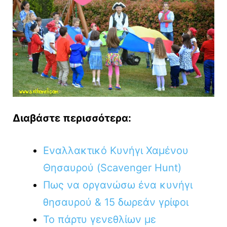
Διαβάστε περισσότερα:
Εναλλακτικό Κυνήγι Χαμένου
Θησαυρού (Scavenger Hunt)
Πως να οργανώσω ένα κυνήγι
θησαυρού & 15 δωρεάν γρίφοι
Το πάρτυ γενεθλίων με