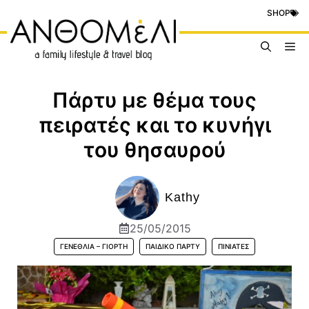
Μετάβαση
SHOP
σε
περιεχόμενο
Me
Πάρτυ με θέμα τους
πειρατές και το κυνήγι
του θησαυρού
Kathy
25/05/2015
ΓΕΝΈΘΛΙΑ – ΓΙΟΡΤΉ
ΠΑΙΔΙΚΌ ΠΆΡΤΥ
ΠΙΝΙΆΤΕΣ