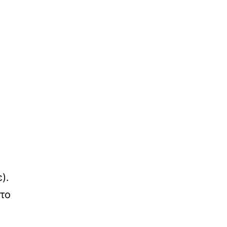
).
 το