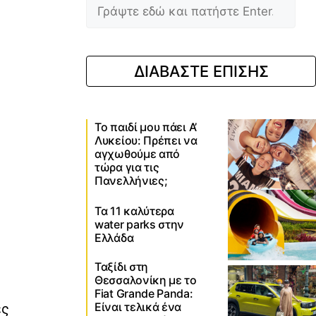
ΔΙΑΒΑΣΤΕ ΕΠΙΣΗΣ
Το παιδί μου πάει Α’
Λυκείου: Πρέπει να
αγχωθούμε από
τώρα για τις
Πανελλήνιες;
Τα 11 καλύτερα
water parks στην
Ελλάδα
Ταξίδι στη
Θεσσαλονίκη με το
Fiat Grande Panda:
Είναι τελικά ένα
ες