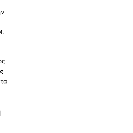
ην
Μ.
ος
ς
 τα
ή