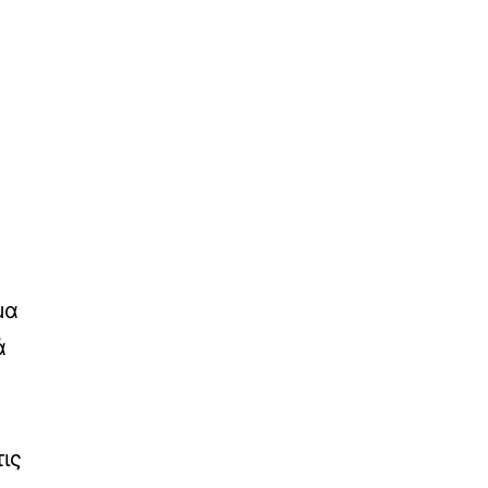
μα
ά
ις