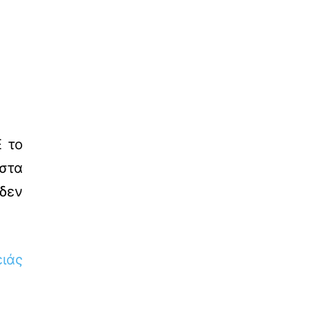
Ε το
στα
 δεν
ειάς