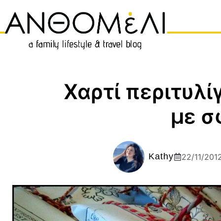
Μετάβαση
σε
περιεχόμενο
Χαρτί περιτυλί
με σ
Kathy
22/11/201