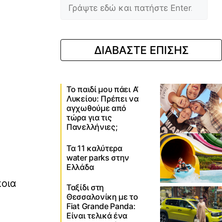
ΔΙΑΒΑΣΤΕ ΕΠΙΣΗΣ
Το παιδί μου πάει Α’
Λυκείου: Πρέπει να
αγχωθούμε από
τώρα για τις
Πανελλήνιες;
Τα 11 καλύτερα
water parks στην
Ελλάδα
οια
Ταξίδι στη
Θεσσαλονίκη με το
Fiat Grande Panda:
Είναι τελικά ένα