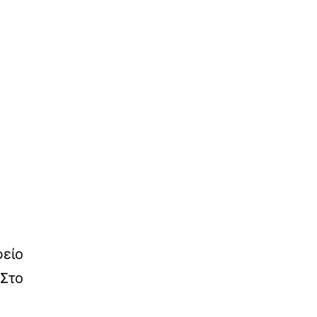
φείο
(Στο