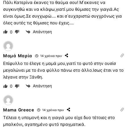
Πάλι Κατερίνα έκανες το θαύμα σου! Μ΄εκανες να
συγκινηθώ και να κλάψω,γιατί μου θύμισες την γιαγιά.Ας
είναι όμως.Σε συγχωρώ…. και σ΄ευχαριστώ συγχρόνως για
όλες αυτές τις θύμισες που έχεις….
Απάντηση
0
Μαμά Μαρία
14 χρόνια πριν
Επίφυλλο το έλεγε η μαμά μου,γιατί το φυτό στην ουσίσ
μεγαλώνει με το ένα φύλλο πάνω στο άλλο.Ισως έτσι να το
λέγανε στην Ξάνθη.
Απάντηση
0
Mama Greece
14 χρόνια πριν
Τέλεια η υπομονή και η γιαγιά μου είχε δυο τέτοιες στο
μπαλκόνι, αγαπημένο φυτό πραγματικά.