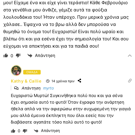
μου! Είχαμε ένα και είχε γίνει τεράστιο! Κάθε Φεβρουάριο
στα γενέθλια μου άνθιζε, γέμιζε αυτά τα φούξια
λουλουδάκια του! Ήταν υπέροχο. Πριν μερικά χρόνια μας
χάλασε.. Έψαχνα να το βρω αλλά δεν μπορούσα να
θυμηθώ το όνομα του! Ευχαριστώ! Είναι πολύ ωραίο και
βλέπω ότι και για εσένα έχει την σημειολογία του! Και σου
εύχομαι να αποκτήσει και για τα παιδιά σου!
Απάντηση
0
ΟΜΑΔΑ
Kathy & Callie
14 χρόνια πριν
Απάντηση
myrto
Ευχαριστώ Μυρτώ! Συγκινήθηκα πολύ που και για σένα
έχει σημασία αυτό το φυτό! Όταν έγραφα την ανάρτηση
ήθελα απλά να την αφιερώσω στην συχωρεμένη την γιαγιά
μου αλλά έμεινα έκπληκτη που όλοι εσείς που την
διαβάσατε αγαπάτε τόσο πολύ αυτό το φυτό!
Απάντηση
0